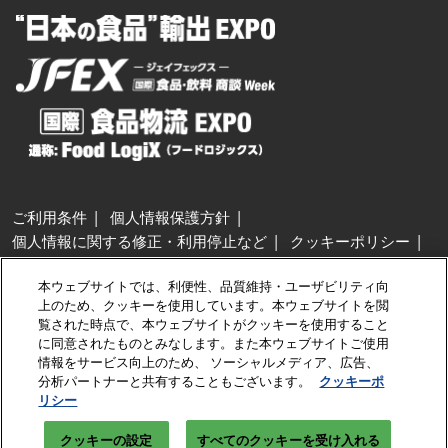
ご利用条件
個人情報保護方針
個人情報に関する修正・利用停止など
クッキーポリシー
展示会・セミナー参加ポリシー
本ウェブサイトでは、利便性、品質維持・ユーザビリティ向
特定商取引法に基づく表示
上のため、クッキーを使用しています。本ウェブサイトを閲
カスタマーハラスメントに対する基本方針
クッキーの設定
覧された時点で、本ウェブサイトがクッキーを使用すること
に同意されたものとみなします。また本ウェブサイトご使用
情報をサービス向上のため、 ソーシャルメディア、広告、
Copyright © RX Japan GK
分析パートナーと共有することもございます。
クッキーポ
リシー
クッキーの設定
すべてのクッキーを受け入れる