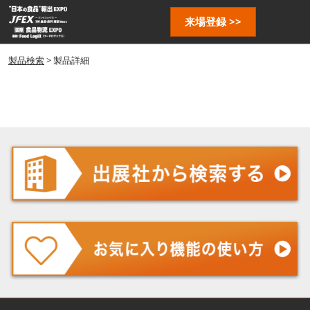
ス
ペ
来場登録 >>
キ
ー
ッ
ジ
プ
製品検索
> 製品詳細
ナ
し
ビ
ゲ
て
ー
進
シ
む
ョ
ン
を
開
く