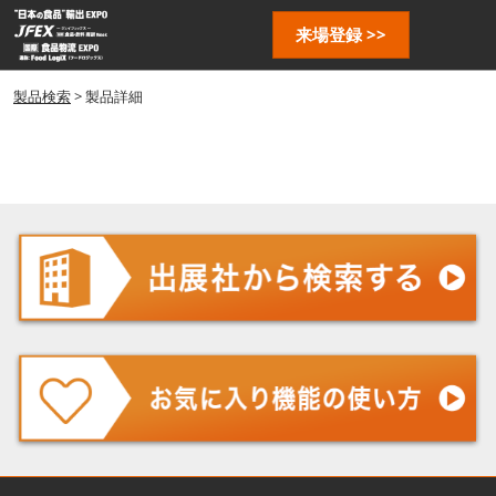
ス
ペ
来場登録 >>
キ
ー
ッ
ジ
プ
製品検索
> 製品詳細
ナ
し
ビ
ゲ
て
ー
進
シ
む
ョ
ン
を
開
く