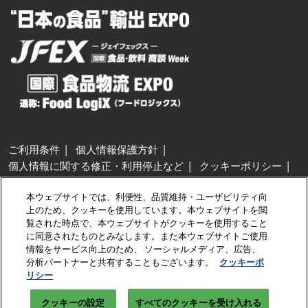
ご利用条件
個人情報保護方針
個人情報に関する修正・利用停止など
クッキーポリシー
展示会・セミナー参加ポリシー
本ウェブサイトでは、利便性、品質維持・ユーザビリティ向
特定商取引法に基づく表示
上のため、クッキーを使用しています。本ウェブサイトを閲
カスタマーハラスメントに対する基本方針
クッキーの設定
覧された時点で、本ウェブサイトがクッキーを使用すること
に同意されたものとみなします。また本ウェブサイトご使用
情報をサービス向上のため、 ソーシャルメディア、広告、
Copyright © RX Japan GK
分析パートナーと共有することもございます。
クッキーポ
リシー
クッキーの設定
すべてのクッキーを受け入れる