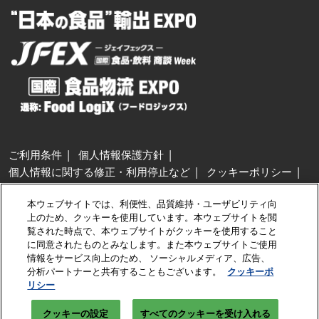
ご利用条件
個人情報保護方針
個人情報に関する修正・利用停止など
クッキーポリシー
展示会・セミナー参加ポリシー
本ウェブサイトでは、利便性、品質維持・ユーザビリティ向
特定商取引法に基づく表示
上のため、クッキーを使用しています。本ウェブサイトを閲
カスタマーハラスメントに対する基本方針
クッキーの設定
覧された時点で、本ウェブサイトがクッキーを使用すること
に同意されたものとみなします。また本ウェブサイトご使用
情報をサービス向上のため、 ソーシャルメディア、広告、
Copyright © RX Japan GK
分析パートナーと共有することもございます。
クッキーポ
リシー
クッキーの設定
すべてのクッキーを受け入れる