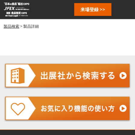
ス
ペ
来場登録 >>
キ
ー
ッ
ジ
プ
製品検索
> 製品詳細
ナ
し
ビ
ゲ
て
ー
進
シ
む
ョ
ン
を
開
く