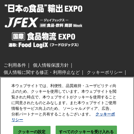
ご利用条件
個人情報保護方針
個人情報に関する修正・利用停止など
クッキーポリシー
展示会・セミナー参加ポリシー
本ウェブサイトでは、利便性、品質維持・ユーザビリティ向
特定商取引法に基づく表示
上のため、クッキーを使用しています。本ウェブサイトを閲
カスタマーハラスメントに対する基本方針
クッキーの設定
覧された時点で、本ウェブサイトがクッキーを使用すること
に同意されたものとみなします。また本ウェブサイトご使用
情報をサービス向上のため、 ソーシャルメディア、広告、
Copyright © RX Japan GK
分析パートナーと共有することもございます。
クッキーポ
リシー
クッキーの設定
すべてのクッキーを受け入れる