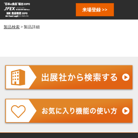
ス
ペ
来場登録 >>
キ
ー
ッ
ジ
プ
製品検索
> 製品詳細
ナ
し
ビ
ゲ
て
ー
進
シ
む
ョ
ン
を
開
く