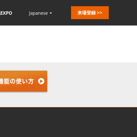
来場登録 >>
EXPO
Japanese
Press
Escape
to
close
the
menu.