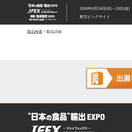
ス
2026年6月24日(水)～26日(金)
キ
東京ビッグサイト
ッ
プ
製品検索
> 製品詳細
し
て
進
む