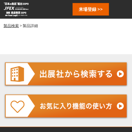
ス
ペ
来場登録 >>
キ
ー
ッ
ジ
プ
製品検索
> 製品詳細
ナ
し
ビ
ゲ
て
ー
進
シ
む
ョ
ン
を
開
く