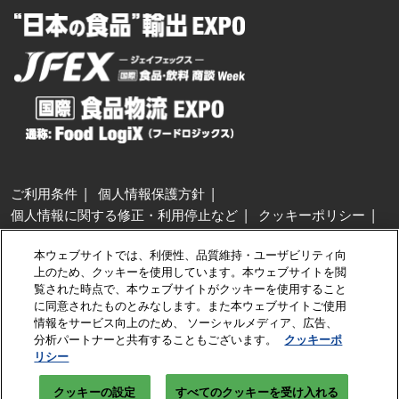
ご利用条件
個人情報保護方針
個人情報に関する修正・利用停止など
クッキーポリシー
展示会・セミナー参加ポリシー
本ウェブサイトでは、利便性、品質維持・ユーザビリティ向
特定商取引法に基づく表示
上のため、クッキーを使用しています。本ウェブサイトを閲
カスタマーハラスメントに対する基本方針
クッキーの設定
覧された時点で、本ウェブサイトがクッキーを使用すること
に同意されたものとみなします。また本ウェブサイトご使用
情報をサービス向上のため、 ソーシャルメディア、広告、
Copyright © RX Japan GK
分析パートナーと共有することもございます。
クッキーポ
リシー
クッキーの設定
すべてのクッキーを受け入れる