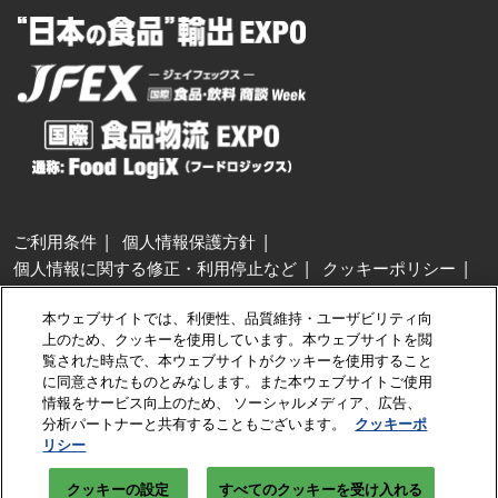
ご利用条件
個人情報保護方針
個人情報に関する修正・利用停止など
クッキーポリシー
展示会・セミナー参加ポリシー
本ウェブサイトでは、利便性、品質維持・ユーザビリティ向
特定商取引法に基づく表示
上のため、クッキーを使用しています。本ウェブサイトを閲
カスタマーハラスメントに対する基本方針
クッキーの設定
覧された時点で、本ウェブサイトがクッキーを使用すること
に同意されたものとみなします。また本ウェブサイトご使用
情報をサービス向上のため、 ソーシャルメディア、広告、
Copyright © RX Japan GK
分析パートナーと共有することもございます。
クッキーポ
リシー
クッキーの設定
すべてのクッキーを受け入れる