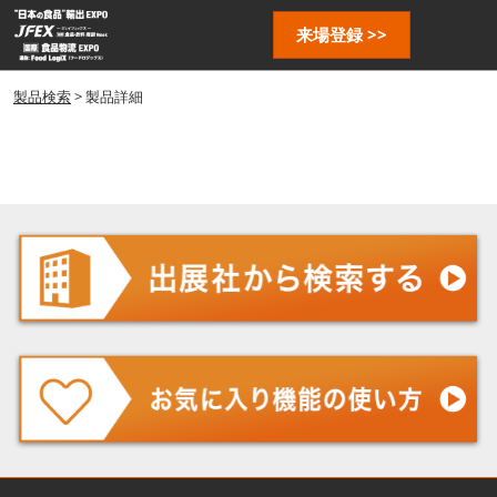
ス
ペ
来場登録 >>
キ
ー
ッ
ジ
プ
製品検索
> 製品詳細
ナ
し
ビ
ゲ
て
ー
進
シ
む
ョ
ン
を
開
く