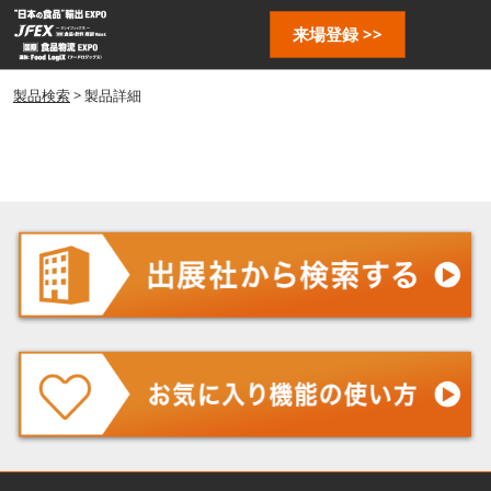
ス
ペ
来場登録 >>
キ
ー
ッ
ジ
プ
製品検索
> 製品詳細
ナ
し
ビ
ゲ
て
ー
進
シ
む
ョ
ン
を
開
く