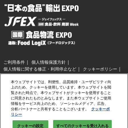
ご利用条件
個人情報保護方針
個人情報に関する修正・利用停止など
クッキーポリシー
展示会・セミナー参加ポリシー
本ウェブサイトでは、利便性、品質維持・ユーザビリティ向
特定商取引法に基づく表示
上のため、クッキーを使用しています。本ウェブサイトを閲
カスタマーハラスメントに対する基本方針
クッキーの設定
覧された時点で、本ウェブサイトがクッキーを使用すること
に同意されたものとみなします。また本ウェブサイトご使用
情報をサービス向上のため、 ソーシャルメディア、広告、
Copyright © RX Japan GK
分析パートナーと共有することもございます。
クッキーポ
リシー
クッキーの設定
すべてのクッキーを受け入れる