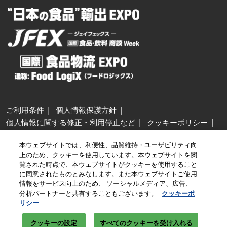
ご利用条件
個人情報保護方針
個人情報に関する修正・利用停止など
クッキーポリシー
展示会・セミナー参加ポリシー
本ウェブサイトでは、利便性、品質維持・ユーザビリティ向
特定商取引法に基づく表示
上のため、クッキーを使用しています。本ウェブサイトを閲
カスタマーハラスメントに対する基本方針
クッキーの設定
覧された時点で、本ウェブサイトがクッキーを使用すること
に同意されたものとみなします。また本ウェブサイトご使用
情報をサービス向上のため、 ソーシャルメディア、広告、
Copyright © RX Japan GK
分析パートナーと共有することもございます。
クッキーポ
リシー
クッキーの設定
すべてのクッキーを受け入れる