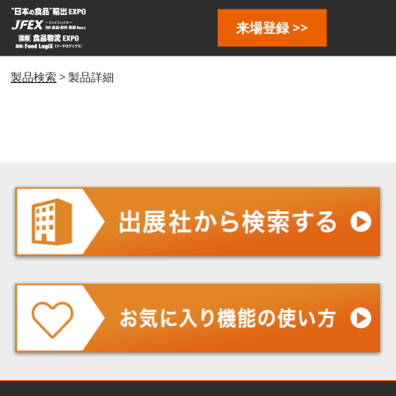
ス
ペ
来場登録 >>
キ
ー
ッ
ジ
プ
製品検索
> 製品詳細
ナ
し
ビ
ゲ
て
ー
進
シ
む
ョ
ン
を
開
く