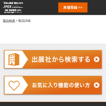
ス
ペ
来場登録 >>
キ
ー
ッ
ジ
プ
製品検索
> 製品詳細
ナ
し
ビ
ゲ
て
ー
進
シ
む
ョ
ン
を
開
く