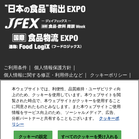
ご利用条件
個人情報保護方針
個人情報に関する修正・利用停止など
クッキーポリシー
展示会・セミナー参加ポリシー
本ウェブサイトでは、利便性、品質維持・ユーザビリティ向
特定商取引法に基づく表示
上のため、クッキーを使用しています。本ウェブサイトを閲
カスタマーハラスメントに対する基本方針
クッキーの設定
覧された時点で、本ウェブサイトがクッキーを使用すること
に同意されたものとみなします。また本ウェブサイトご使用
情報をサービス向上のため、 ソーシャルメディア、広告、
Copyright © RX Japan GK
分析パートナーと共有することもございます。
クッキーポ
リシー
クッキーの設定
すべてのクッキーを受け入れる