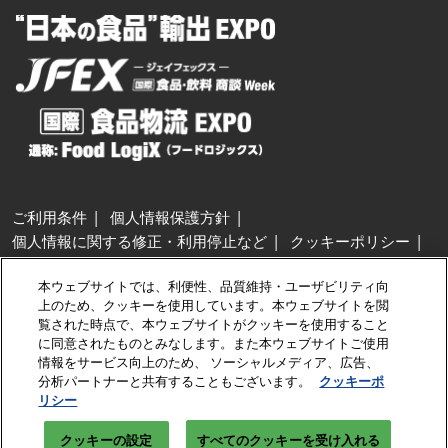
ご利用条件
個人情報保護方針
個人情報に関する修正・利用停止など
クッキーポリシー
展示会・セミナー参加ポリシー
本ウェブサイトでは、利便性、品質維持・ユーザビリティ向
特定商取引法に基づく表示
上のため、クッキーを使用しています。本ウェブサイトを閲
カスタマーハラスメントに対する基本方針
クッキーの設定
覧された時点で、本ウェブサイトがクッキーを使用すること
に同意されたものとみなします。また本ウェブサイトご使用
情報をサービス向上のため、 ソーシャルメディア、広告、
Copyright © RX Japan GK
分析パートナーと共有することもございます。
クッキーポ
リシー
クッキーの設定
すべてのクッキーを受け入れる