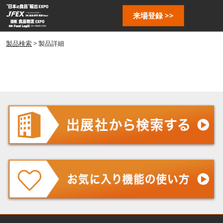
ス
ペ
来場登録 >>
キ
ー
ッ
ジ
プ
製品検索
> 製品詳細
ナ
し
ビ
ゲ
て
ー
進
シ
む
ョ
ン
を
開
く