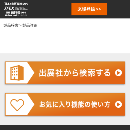
ス
ペ
来場登録 >>
キ
ー
ッ
ジ
プ
製品検索
> 製品詳細
ナ
し
ビ
ゲ
て
ー
進
シ
む
ョ
ン
を
開
く