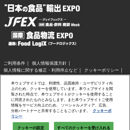
ご利用条件
個人情報保護方針
個人情報に関する修正・利用停止など
クッキーポリシー
展示会・セミナー参加ポリシー
本ウェブサイトでは、利便性、品質維持・ユーザビリティ向
特定商取引法に基づく表示
上のため、クッキーを使用しています。本ウェブサイトを閲
カスタマーハラスメントに対する基本方針
クッキーの設定
覧された時点で、本ウェブサイトがクッキーを使用すること
に同意されたものとみなします。また本ウェブサイトご使用
情報をサービス向上のため、 ソーシャルメディア、広告、
Copyright © RX Japan GK
分析パートナーと共有することもございます。
クッキーポ
リシー
クッキーの設定
すべてのクッキーを受け入れる