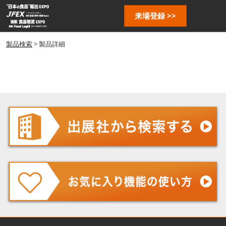
ス
ペ
来場登録 >>
キ
ー
ッ
ジ
プ
製品検索
> 製品詳細
ナ
し
ビ
ゲ
て
ー
進
シ
む
ョ
ン
を
開
く