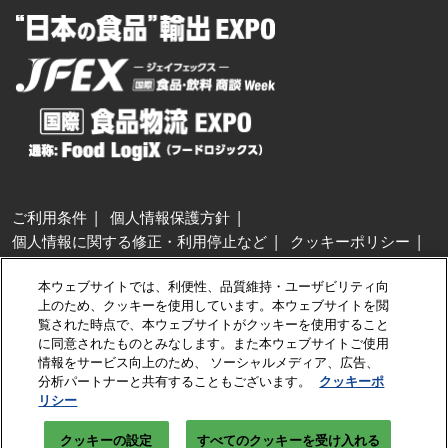
ご利用条件
個人情報保護方針
個人情報に関する修正・利用停止など
クッキーポリシー
展示会・セミナー参加ポリシー
本ウェブサイトでは、利便性、品質維持・ユーザビリティ向
特定商取引法に基づく表示
上のため、クッキーを使用しています。本ウェブサイトを閲
カスタマーハラスメントに対する基本方針
クッキーの設定
覧された時点で、本ウェブサイトがクッキーを使用すること
に同意されたものとみなします。また本ウェブサイトご使用
情報をサービス向上のため、 ソーシャルメディア、広告、
Copyright © RX Japan GK
分析パートナーと共有することもございます。
クッキーポ
リシー
クッキーの設定
すべてのクッキーを受け入れる