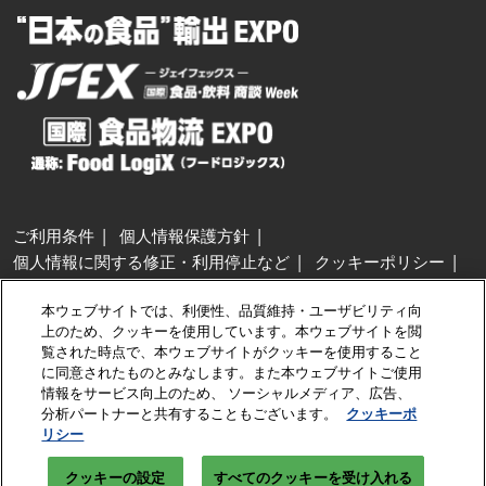
ご利用条件
個人情報保護方針
個人情報に関する修正・利用停止など
クッキーポリシー
展示会・セミナー参加ポリシー
本ウェブサイトでは、利便性、品質維持・ユーザビリティ向
特定商取引法に基づく表示
上のため、クッキーを使用しています。本ウェブサイトを閲
カスタマーハラスメントに対する基本方針
クッキーの設定
覧された時点で、本ウェブサイトがクッキーを使用すること
に同意されたものとみなします。また本ウェブサイトご使用
情報をサービス向上のため、 ソーシャルメディア、広告、
Copyright © RX Japan GK
分析パートナーと共有することもございます。
クッキーポ
リシー
クッキーの設定
すべてのクッキーを受け入れる