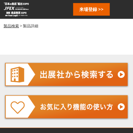
ス
ペ
来場登録 >>
キ
ー
ッ
ジ
プ
製品検索
> 製品詳細
ナ
し
ビ
ゲ
て
ー
進
シ
む
ョ
ン
を
開
く