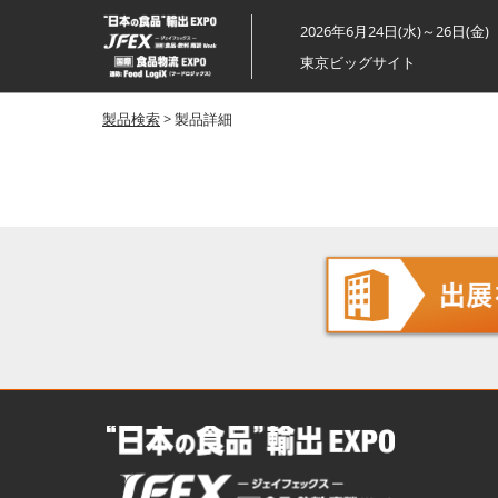
ス
2026年6月24日(水)～26日(金)
キ
東京ビッグサイト
ッ
プ
製品検索
> 製品詳細
し
て
進
む