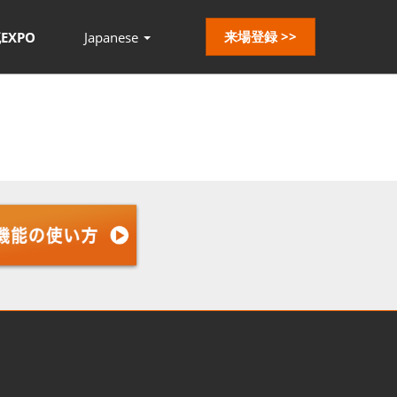
来場登録 >>
EXPO
Japanese
Press
Escape
to
close
the
menu.