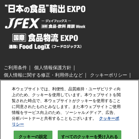
ご利用条件
個人情報保護方針
個人情報に関する修正・利用停止など
クッキーポリシー
展示会・セミナー参加ポリシー
本ウェブサイトでは、利便性、品質維持・ユーザビリティ向
特定商取引法に基づく表示
上のため、クッキーを使用しています。本ウェブサイトを閲
カスタマーハラスメントに対する基本方針
クッキーの設定
覧された時点で、本ウェブサイトがクッキーを使用すること
に同意されたものとみなします。また本ウェブサイトご使用
情報をサービス向上のため、 ソーシャルメディア、広告、
Copyright © RX Japan GK
分析パートナーと共有することもございます。
クッキーポ
リシー
クッキーの設定
すべてのクッキーを受け入れる