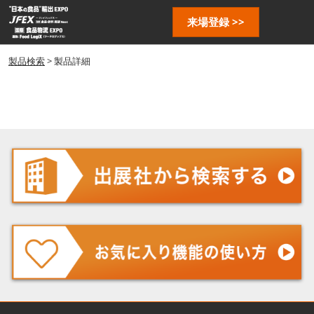
ス
ペ
来場登録 >>
キ
ー
ッ
ジ
プ
製品検索
> 製品詳細
ナ
し
ビ
ゲ
て
ー
進
シ
む
ョ
ン
を
開
く