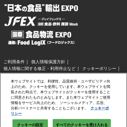
ご利用条件
個人情報保護方針
個人情報に関する修正・利用停止など
クッキーポリシー
展示会・セミナー参加ポリシー
本ウェブサイトでは、利便性、品質維持・ユーザビリティ向
特定商取引法に基づく表示
上のため、クッキーを使用しています。本ウェブサイトを閲
カスタマーハラスメントに対する基本方針
クッキーの設定
覧された時点で、本ウェブサイトがクッキーを使用すること
に同意されたものとみなします。また本ウェブサイトご使用
情報をサービス向上のため、 ソーシャルメディア、広告、
Copyright © RX Japan GK
分析パートナーと共有することもございます。
クッキーポ
リシー
クッキーの設定
すべてのクッキーを受け入れる