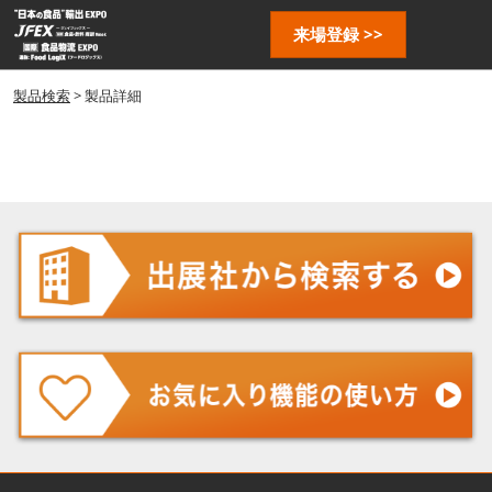
ス
ペ
来場登録 >>
キ
ー
ッ
ジ
プ
製品検索
> 製品詳細
ナ
し
ビ
ゲ
て
ー
進
シ
む
ョ
ン
を
開
く