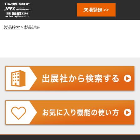
ス
ペ
来場登録 >>
キ
ー
ッ
ジ
プ
製品検索
> 製品詳細
ナ
し
ビ
ゲ
て
ー
進
シ
む
ョ
ン
を
開
く