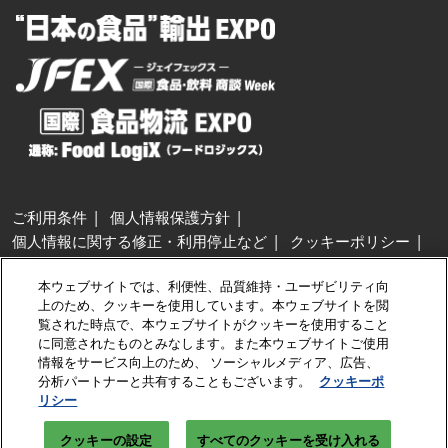
ご利用条件
個人情報保護方針
個人情報に関する修正・利用停止など
クッキーポリシー
展示会・セミナー参加ポリシー
本ウェブサイトでは、利便性、品質維持・ユーザビリティ向
特定商取引法に基づく表示
上のため、クッキーを使用しています。本ウェブサイトを閲
カスタマーハラスメントに対する基本方針
クッキーの設定
覧された時点で、本ウェブサイトがクッキーを使用すること
に同意されたものとみなします。また本ウェブサイトご使用
情報をサービス向上のため、 ソーシャルメディア、広告、
Copyright © RX Japan GK
分析パートナーと共有することもございます。
クッキーポ
リシー
クッキーの設定
すべてのクッキーを受け入れる