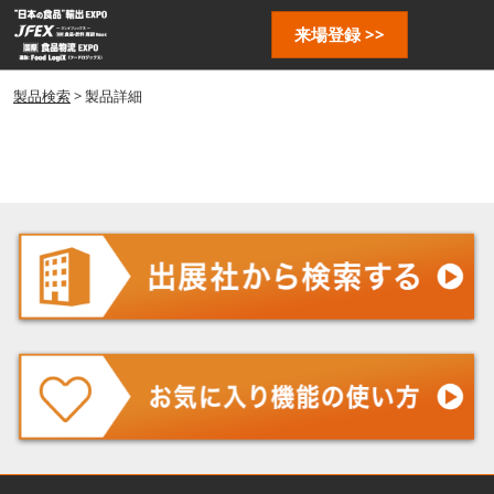
ス
ペ
来場登録 >>
キ
ー
ッ
ジ
プ
製品検索
> 製品詳細
ナ
し
ビ
ゲ
て
ー
進
シ
む
ョ
ン
を
開
く