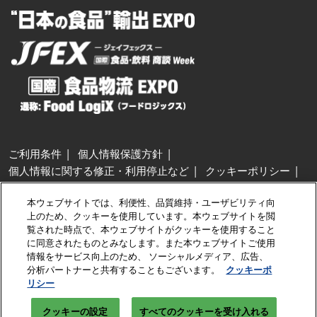
ご利用条件
個人情報保護方針
個人情報に関する修正・利用停止など
クッキーポリシー
展示会・セミナー参加ポリシー
本ウェブサイトでは、利便性、品質維持・ユーザビリティ向
特定商取引法に基づく表示
上のため、クッキーを使用しています。本ウェブサイトを閲
カスタマーハラスメントに対する基本方針
クッキーの設定
覧された時点で、本ウェブサイトがクッキーを使用すること
に同意されたものとみなします。また本ウェブサイトご使用
情報をサービス向上のため、 ソーシャルメディア、広告、
Copyright © RX Japan GK
分析パートナーと共有することもございます。
クッキーポ
リシー
クッキーの設定
すべてのクッキーを受け入れる