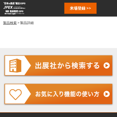
ス
ペ
来場登録 >>
キ
ー
ッ
ジ
プ
製品検索
> 製品詳細
ナ
し
ビ
ゲ
て
ー
進
シ
む
ョ
ン
を
開
く