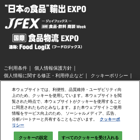
ご利用条件
個人情報保護方針
個人情報に関する修正・利用停止など
クッキーポリシー
展示会・セミナー参加ポリシー
本ウェブサイトでは、利便性、品質維持・ユーザビリティ向
特定商取引法に基づく表示
上のため、クッキーを使用しています。本ウェブサイトを閲
カスタマーハラスメントに対する基本方針
クッキーの設定
覧された時点で、本ウェブサイトがクッキーを使用すること
に同意されたものとみなします。また本ウェブサイトご使用
情報をサービス向上のため、 ソーシャルメディア、広告、
Copyright © RX Japan GK
分析パートナーと共有することもございます。
クッキーポ
リシー
クッキーの設定
すべてのクッキーを受け入れる