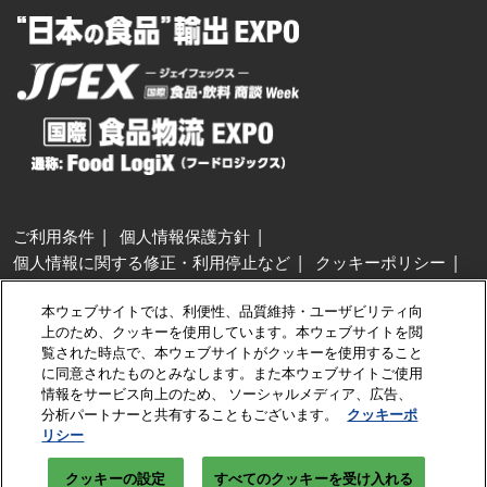
ご利用条件
個人情報保護方針
個人情報に関する修正・利用停止など
クッキーポリシー
展示会・セミナー参加ポリシー
本ウェブサイトでは、利便性、品質維持・ユーザビリティ向
特定商取引法に基づく表示
上のため、クッキーを使用しています。本ウェブサイトを閲
カスタマーハラスメントに対する基本方針
クッキーの設定
覧された時点で、本ウェブサイトがクッキーを使用すること
に同意されたものとみなします。また本ウェブサイトご使用
情報をサービス向上のため、 ソーシャルメディア、広告、
Copyright © RX Japan GK
分析パートナーと共有することもございます。
クッキーポ
リシー
クッキーの設定
すべてのクッキーを受け入れる