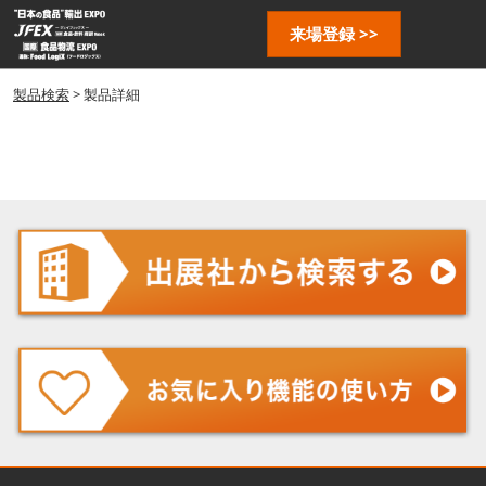
ス
ペ
来場登録 >>
キ
ー
ッ
ジ
プ
製品検索
> 製品詳細
ナ
し
ビ
ゲ
て
ー
進
シ
む
ョ
ン
を
開
く