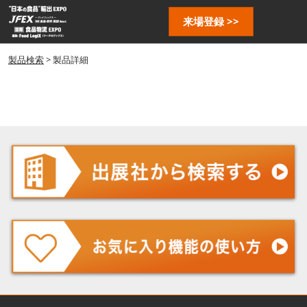
ス
ペ
来場登録 >>
キ
ー
ッ
ジ
プ
製品検索
> 製品詳細
ナ
し
ビ
ゲ
て
ー
進
シ
む
ョ
ン
を
開
く