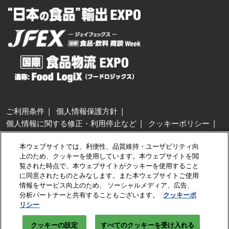
ご利用条件
個人情報保護方針
個人情報に関する修正・利用停止など
クッキーポリシー
展示会・セミナー参加ポリシー
本ウェブサイトでは、利便性、品質維持・ユーザビリティ向
特定商取引法に基づく表示
上のため、クッキーを使用しています。本ウェブサイトを閲
カスタマーハラスメントに対する基本方針
クッキーの設定
覧された時点で、本ウェブサイトがクッキーを使用すること
に同意されたものとみなします。また本ウェブサイトご使用
情報をサービス向上のため、 ソーシャルメディア、広告、
Copyright © RX Japan GK
分析パートナーと共有することもございます。
クッキーポ
リシー
クッキーの設定
すべてのクッキーを受け入れる