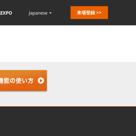
来場登録 >>
EXPO
Japanese
Press
Escape
to
close
the
menu.