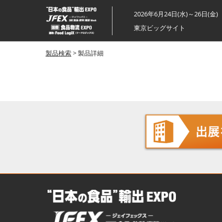
ス
2026年6月24日(水)～26日(金)
キ
東京ビッグサイト
ッ
プ
製品検索
> 製品詳細
し
て
進
む