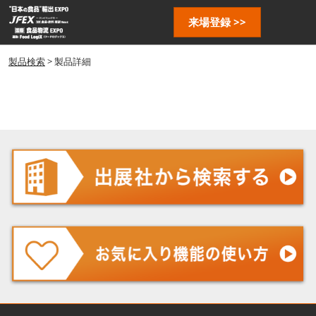
ス
ペ
来場登録 >>
キ
ー
ッ
ジ
プ
製品検索
> 製品詳細
ナ
し
ビ
ゲ
て
ー
進
シ
む
ョ
ン
を
開
く