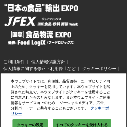
ご利用条件
個人情報保護方針
個人情報に関する修正・利用停止など
クッキーポリシー
展示会・セミナー参加ポリシー
本ウェブサイトでは、利便性、品質維持・ユーザビリティ向
特定商取引法に基づく表示
上のため、クッキーを使用しています。本ウェブサイトを閲
カスタマーハラスメントに対する基本方針
クッキーの設定
覧された時点で、本ウェブサイトがクッキーを使用すること
に同意されたものとみなします。また本ウェブサイトご使用
情報をサービス向上のため、 ソーシャルメディア、広告、
Copyright © RX Japan GK
分析パートナーと共有することもございます。
クッキーポ
リシー
クッキーの設定
すべてのクッキーを受け入れる