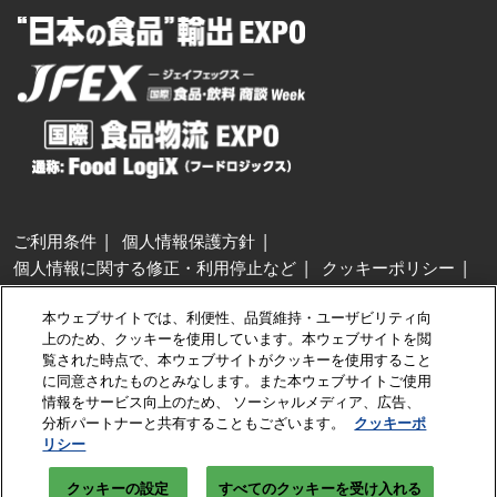
ご利用条件
個人情報保護方針
個人情報に関する修正・利用停止など
クッキーポリシー
展示会・セミナー参加ポリシー
本ウェブサイトでは、利便性、品質維持・ユーザビリティ向
特定商取引法に基づく表示
上のため、クッキーを使用しています。本ウェブサイトを閲
カスタマーハラスメントに対する基本方針
クッキーの設定
覧された時点で、本ウェブサイトがクッキーを使用すること
に同意されたものとみなします。また本ウェブサイトご使用
情報をサービス向上のため、 ソーシャルメディア、広告、
Copyright © RX Japan GK
分析パートナーと共有することもございます。
クッキーポ
リシー
クッキーの設定
すべてのクッキーを受け入れる