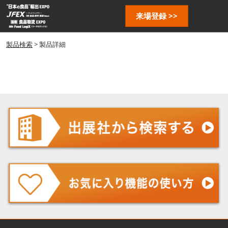
ス
ペ
来場登録 >>
キ
ー
ッ
ジ
プ
製品検索
> 製品詳細
ナ
し
ビ
ゲ
て
ー
進
シ
む
ョ
ン
を
開
く