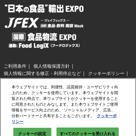
ご利用条件
個人情報保護方針
個人情報に関する修正・利用停止など
クッキーポリシー
展示会・セミナー参加ポリシー
本ウェブサイトでは、利便性、品質維持・ユーザビリティ向
特定商取引法に基づく表示
上のため、クッキーを使用しています。本ウェブサイトを閲
カスタマーハラスメントに対する基本方針
クッキーの設定
覧された時点で、本ウェブサイトがクッキーを使用すること
に同意されたものとみなします。また本ウェブサイトご使用
情報をサービス向上のため、 ソーシャルメディア、広告、
Copyright © RX Japan GK
分析パートナーと共有することもございます。
クッキーポ
リシー
クッキーの設定
すべてのクッキーを受け入れる