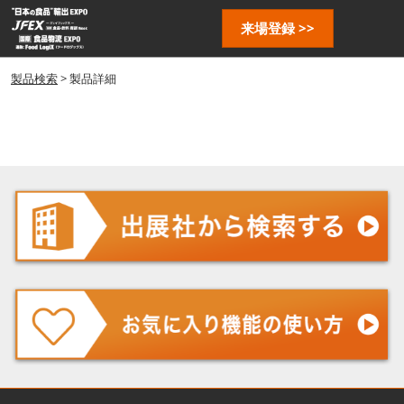
ス
ペ
来場登録 >>
キ
ー
ッ
ジ
プ
製品検索
> 製品詳細
ナ
し
ビ
ゲ
て
ー
進
シ
む
ョ
ン
を
開
く