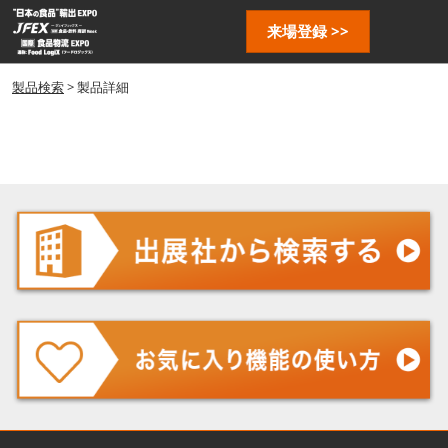
ス
ペ
来場登録 >>
キ
ー
ッ
ジ
プ
製品検索
> 製品詳細
ナ
し
ビ
ゲ
て
ー
進
シ
む
ョ
ン
を
開
く