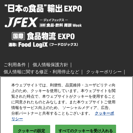
ご利用条件
個人情報保護方針
個人情報に関する修正・利用停止など
クッキーポリシー
展示会・セミナー参加ポリシー
本ウェブサイトでは、利便性、品質維持・ユーザビリティ向
特定商取引法に基づく表示
上のため、クッキーを使用しています。本ウェブサイトを閲
カスタマーハラスメントに対する基本方針
クッキーの設定
覧された時点で、本ウェブサイトがクッキーを使用すること
に同意されたものとみなします。また本ウェブサイトご使用
情報をサービス向上のため、 ソーシャルメディア、広告、
Copyright © RX Japan GK
分析パートナーと共有することもございます。
クッキーポ
リシー
クッキーの設定
すべてのクッキーを受け入れる