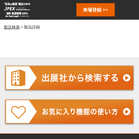
ス
ペ
来場登録 >>
キ
ー
ッ
ジ
プ
製品検索
> 製品詳細
ナ
し
ビ
ゲ
て
ー
進
シ
む
ョ
ン
を
開
く