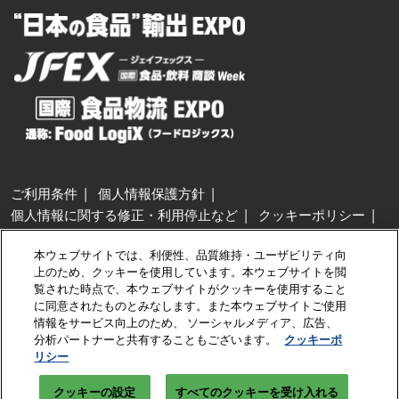
ご利用条件
個人情報保護方針
個人情報に関する修正・利用停止など
クッキーポリシー
展示会・セミナー参加ポリシー
本ウェブサイトでは、利便性、品質維持・ユーザビリティ向
特定商取引法に基づく表示
上のため、クッキーを使用しています。本ウェブサイトを閲
カスタマーハラスメントに対する基本方針
クッキーの設定
覧された時点で、本ウェブサイトがクッキーを使用すること
に同意されたものとみなします。また本ウェブサイトご使用
情報をサービス向上のため、 ソーシャルメディア、広告、
Copyright © RX Japan GK
分析パートナーと共有することもございます。
クッキーポ
リシー
クッキーの設定
すべてのクッキーを受け入れる