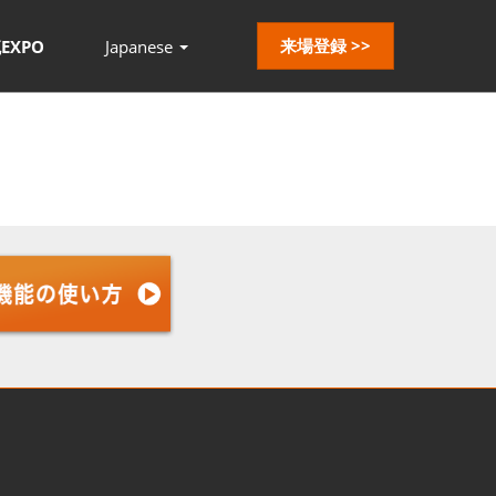
来場登録 >>
EXPO
Japanese
Press
Escape
to
close
the
menu.