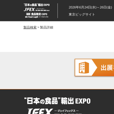
ス
2026年6月24日(水)～26日(金)
キ
東京ビッグサイト
ッ
プ
製品検索
> 製品詳細
し
て
進
む