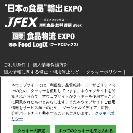
ご利用条件
個人情報保護方針
個人情報に関する修正・利用停止など
クッキーポリシー
展示会・セミナー参加ポリシー
本ウェブサイトでは、利便性、品質維持・ユーザビリティ向
特定商取引法に基づく表示
上のため、クッキーを使用しています。本ウェブサイトを閲
カスタマーハラスメントに対する基本方針
クッキーの設定
覧された時点で、本ウェブサイトがクッキーを使用すること
に同意されたものとみなします。また本ウェブサイトご使用
情報をサービス向上のため、 ソーシャルメディア、広告、
Copyright © RX Japan GK
分析パートナーと共有することもございます。
クッキーポ
リシー
クッキーの設定
すべてのクッキーを受け入れる