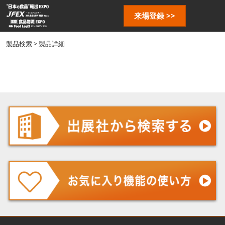
ス
ペ
来場登録 >>
キ
ー
ッ
ジ
プ
製品検索
> 製品詳細
ナ
し
ビ
ゲ
て
ー
進
シ
む
ョ
ン
を
開
く