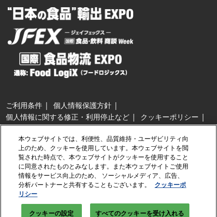
ご利用条件
個人情報保護方針
個人情報に関する修正・利用停止など
クッキーポリシー
展示会・セミナー参加ポリシー
本ウェブサイトでは、利便性、品質維持・ユーザビリティ向
特定商取引法に基づく表示
上のため、クッキーを使用しています。本ウェブサイトを閲
カスタマーハラスメントに対する基本方針
クッキーの設定
覧された時点で、本ウェブサイトがクッキーを使用すること
に同意されたものとみなします。また本ウェブサイトご使用
情報をサービス向上のため、 ソーシャルメディア、広告、
Copyright © RX Japan GK
分析パートナーと共有することもございます。
クッキーポ
リシー
クッキーの設定
すべてのクッキーを受け入れる