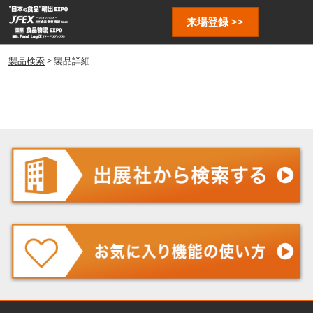
ス
ペ
来場登録 >>
キ
ー
ッ
ジ
プ
製品検索
> 製品詳細
ナ
し
ビ
ゲ
て
ー
進
シ
む
ョ
ン
を
開
く