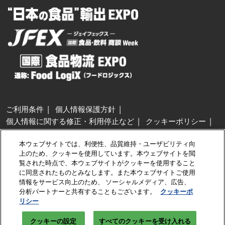
ご利用条件
個人情報保護方針
個人情報に関する修正・利用停止など
クッキーポリシー
展示会・セミナー参加ポリシー
本ウェブサイトでは、利便性、品質維持・ユーザビリティ向
特定商取引法に基づく表示
上のため、クッキーを使用しています。本ウェブサイトを閲
カスタマーハラスメントに対する基本方針
クッキーの設定
覧された時点で、本ウェブサイトがクッキーを使用すること
に同意されたものとみなします。また本ウェブサイトご使用
情報をサービス向上のため、 ソーシャルメディア、広告、
Copyright © RX Japan GK
分析パートナーと共有することもございます。
クッキーポ
リシー
クッキーの設定
すべてのクッキーを受け入れる