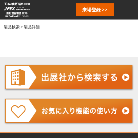
ス
ペ
来場登録 >>
キ
ー
ッ
ジ
プ
製品検索
> 製品詳細
ナ
し
ビ
ゲ
て
ー
進
シ
む
ョ
ン
を
開
く