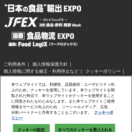
ご利用条件
個人情報保護方針
個人情報に関する修正・利用停止など
クッキーポリシー
展示会・セミナー参加ポリシー
本ウェブサイトでは、利便性、品質維持・ユーザビリティ向
特定商取引法に基づく表示
上のため、クッキーを使用しています。本ウェブサイトを閲
カスタマーハラスメントに対する基本方針
クッキーの設定
覧された時点で、本ウェブサイトがクッキーを使用すること
に同意されたものとみなします。また本ウェブサイトご使用
情報をサービス向上のため、 ソーシャルメディア、広告、
Copyright © RX Japan GK
分析パートナーと共有することもございます。
クッキーポ
リシー
クッキーの設定
すべてのクッキーを受け入れる