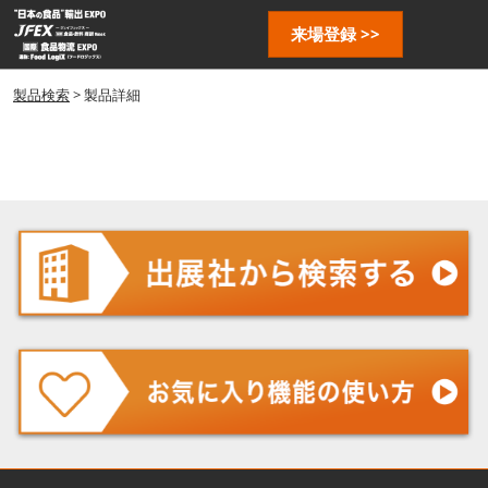
ス
ペ
来場登録 >>
キ
ー
ッ
ジ
プ
製品検索
> 製品詳細
ナ
し
ビ
ゲ
て
ー
進
シ
む
ョ
ン
を
開
く