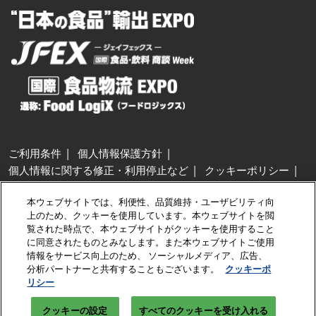
ご利用条件
個人情報保護方針
個人情報に関する修正・利用停止など
クッキーポリシー
展示会・セミナー参加ポリシー
本ウェブサイトでは、利便性、品質維持・ユーザビリティ向
特定商取引法に基づく表示
上のため、クッキーを使用しています。本ウェブサイトを閲
カスタマーハラスメントに対する基本方針
クッキーの設定
覧された時点で、本ウェブサイトがクッキーを使用すること
に同意されたものとみなします。また本ウェブサイトご使用
情報をサービス向上のため、 ソーシャルメディア、広告、
Copyright © RX Japan GK
分析パートナーと共有することもございます。
クッキーポ
リシー
クッキーの設定
すべてのクッキーを受け入れる