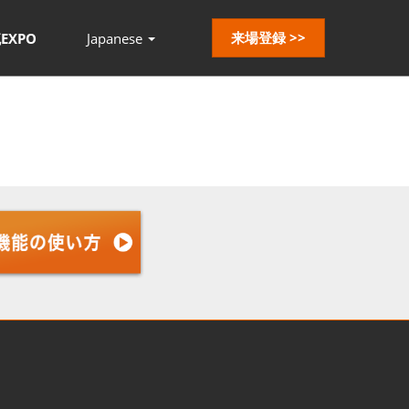
来場登録 >>
EXPO
Japanese
Press
Escape
to
close
the
menu.