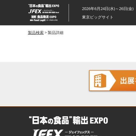
ス
2026年6月24日(水)～26日(金)
キ
東京ビッグサイト
ッ
プ
製品検索
> 製品詳細
し
て
進
む