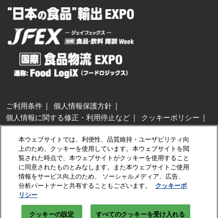
ご利用条件
個人情報保護方針
個人情報に関する修正・利用停止など
クッキーポリシー
展示会・セミナー参加ポリシー
本ウェブサイトでは、利便性、品質維持・ユーザビリティ向
特定商取引法に基づく表示
上のため、クッキーを使用しています。本ウェブサイトを閲
カスタマーハラスメントに対する基本方針
クッキーの設定
覧された時点で、本ウェブサイトがクッキーを使用すること
に同意されたものとみなします。また本ウェブサイトご使用
情報をサービス向上のため、 ソーシャルメディア、広告、
Copyright © RX Japan GK
分析パートナーと共有することもございます。
クッキーポ
リシー
クッキーの設定
すべてのクッキーを受け入れる