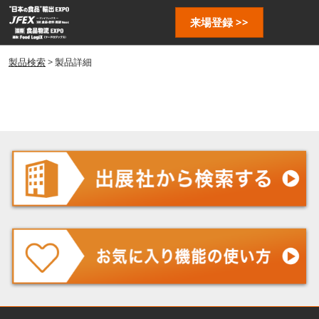
ス
ペ
来場登録 >>
キ
ー
ッ
ジ
プ
製品検索
> 製品詳細
ナ
し
ビ
ゲ
て
ー
進
シ
む
ョ
ン
を
開
く