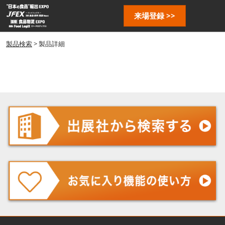
ス
ペ
来場登録 >>
キ
ー
ッ
ジ
プ
製品検索
> 製品詳細
ナ
し
ビ
ゲ
て
ー
進
シ
む
ョ
ン
を
開
く