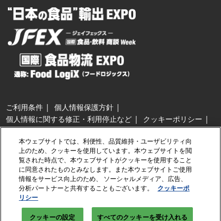
ご利用条件
個人情報保護方針
個人情報に関する修正・利用停止など
クッキーポリシー
展示会・セミナー参加ポリシー
本ウェブサイトでは、利便性、品質維持・ユーザビリティ向
特定商取引法に基づく表示
上のため、クッキーを使用しています。本ウェブサイトを閲
カスタマーハラスメントに対する基本方針
クッキーの設定
覧された時点で、本ウェブサイトがクッキーを使用すること
に同意されたものとみなします。また本ウェブサイトご使用
情報をサービス向上のため、 ソーシャルメディア、広告、
Copyright © RX Japan GK
分析パートナーと共有することもございます。
クッキーポ
リシー
クッキーの設定
すべてのクッキーを受け入れる