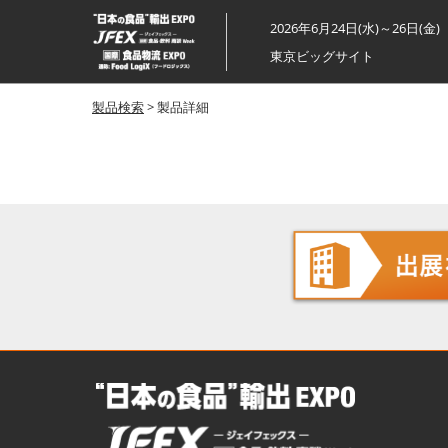
ス
2026年6月24日(水)～26日(金)
キ
東京ビッグサイト
ッ
プ
製品検索
> 製品詳細
し
て
進
む