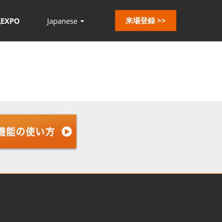
来場登録 >>
EXPO
Japanese
Press
Escape
to
close
the
menu.