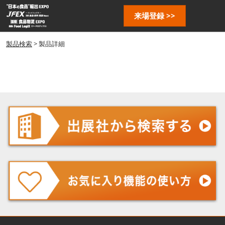
ス
ペ
来場登録 >>
キ
ー
ッ
ジ
プ
製品検索
> 製品詳細
ナ
し
ビ
ゲ
て
ー
進
シ
む
ョ
ン
を
開
く