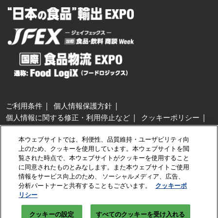
ご利用条件
個人情報保護方針
個人情報に関する修正・利用停止など
クッキーポリシー
展示会・セミナー参加ポリシー
本ウェブサイトでは、利便性、品質維持・ユーザビリティ向
特定商取引法に基づく表示
上のため、クッキーを使用しています。本ウェブサイトを閲
カスタマーハラスメントに対する基本方針
クッキーの設定
覧された時点で、本ウェブサイトがクッキーを使用すること
に同意されたものとみなします。また本ウェブサイトご使用
情報をサービス向上のため、 ソーシャルメディア、広告、
Copyright © RX Japan GK
分析パートナーと共有することもございます。
クッキーポ
リシー
クッキーの設定
すべてのクッキーを受け入れる