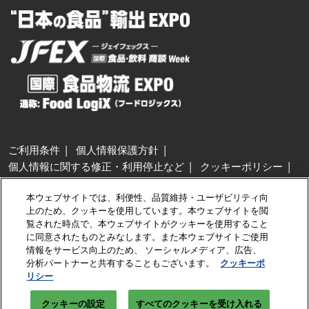
ご利用条件
個人情報保護方針
個人情報に関する修正・利用停止など
クッキーポリシー
展示会・セミナー参加ポリシー
本ウェブサイトでは、利便性、品質維持・ユーザビリティ向
特定商取引法に基づく表示
上のため、クッキーを使用しています。本ウェブサイトを閲
カスタマーハラスメントに対する基本方針
クッキーの設定
覧された時点で、本ウェブサイトがクッキーを使用すること
に同意されたものとみなします。また本ウェブサイトご使用
情報をサービス向上のため、 ソーシャルメディア、広告、
Copyright © RX Japan GK
分析パートナーと共有することもございます。
クッキーポ
リシー
クッキーの設定
すべてのクッキーを受け入れる