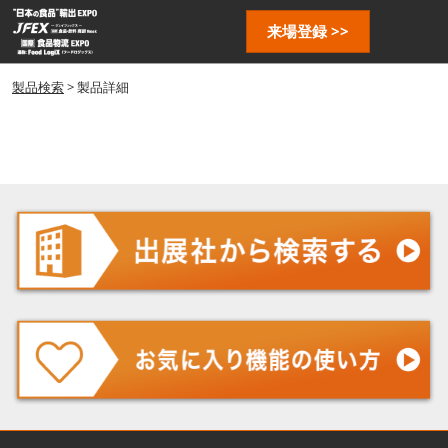
ス
ペ
来場登録 >>
キ
ー
ッ
ジ
プ
製品検索
> 製品詳細
ナ
し
ビ
ゲ
て
ー
進
シ
む
ョ
ン
を
開
く