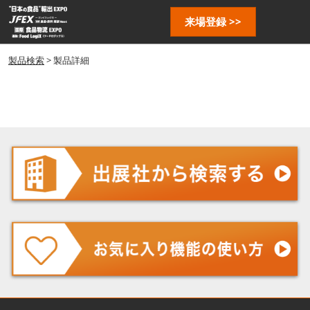
ス
ペ
来場登録 >>
キ
ー
ッ
ジ
プ
製品検索
> 製品詳細
ナ
し
ビ
ゲ
て
ー
進
シ
む
ョ
ン
を
開
く