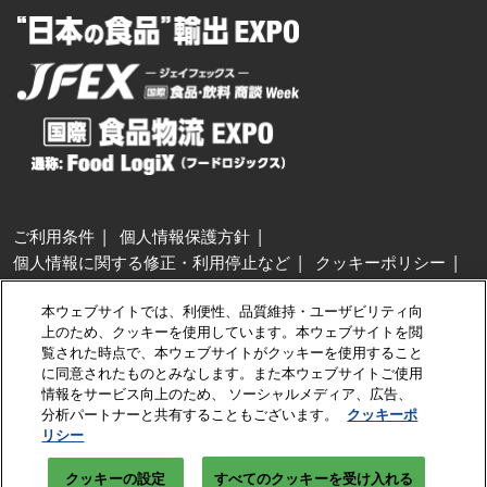
ご利用条件
個人情報保護方針
個人情報に関する修正・利用停止など
クッキーポリシー
展示会・セミナー参加ポリシー
本ウェブサイトでは、利便性、品質維持・ユーザビリティ向
特定商取引法に基づく表示
上のため、クッキーを使用しています。本ウェブサイトを閲
カスタマーハラスメントに対する基本方針
クッキーの設定
覧された時点で、本ウェブサイトがクッキーを使用すること
に同意されたものとみなします。また本ウェブサイトご使用
情報をサービス向上のため、 ソーシャルメディア、広告、
Copyright © RX Japan GK
分析パートナーと共有することもございます。
クッキーポ
リシー
クッキーの設定
すべてのクッキーを受け入れる