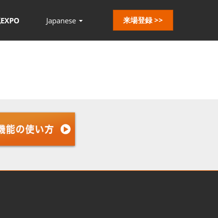
来場登録 >>
EXPO
Japanese
Press
Escape
to
close
the
menu.