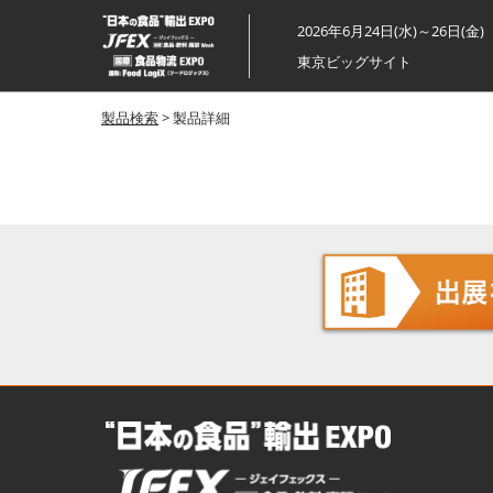
ス
2026年6月24日(水)～26日(金)
キ
東京ビッグサイト
ッ
プ
製品検索
> 製品詳細
し
て
進
む