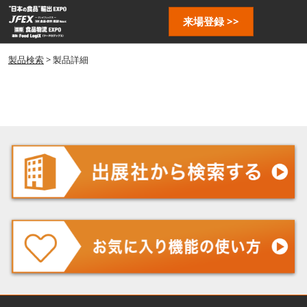
ス
ペ
来場登録 >>
キ
ー
ッ
ジ
プ
製品検索
> 製品詳細
ナ
し
ビ
ゲ
て
ー
進
シ
む
ョ
ン
を
開
く