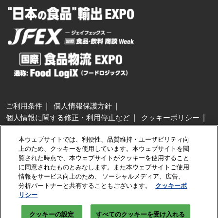
ご利用条件
個人情報保護方針
個人情報に関する修正・利用停止など
クッキーポリシー
展示会・セミナー参加ポリシー
本ウェブサイトでは、利便性、品質維持・ユーザビリティ向
特定商取引法に基づく表示
上のため、クッキーを使用しています。本ウェブサイトを閲
カスタマーハラスメントに対する基本方針
クッキーの設定
覧された時点で、本ウェブサイトがクッキーを使用すること
に同意されたものとみなします。また本ウェブサイトご使用
情報をサービス向上のため、 ソーシャルメディア、広告、
Copyright © RX Japan GK
分析パートナーと共有することもございます。
クッキーポ
リシー
クッキーの設定
すべてのクッキーを受け入れる