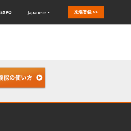
来場登録 >>
EXPO
Japanese
Press
Escape
to
close
the
menu.