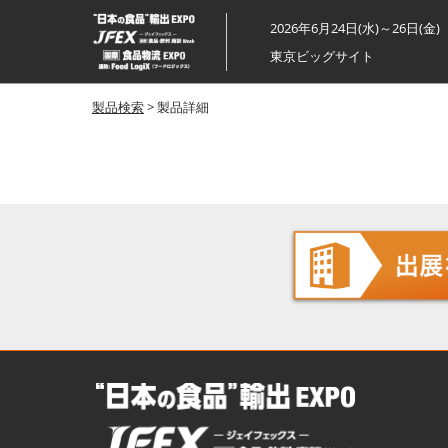
ス
2026年6月24日(水)～26日(金)
キ
東京ビッグサイト
ッ
プ
製品検索
> 製品詳細
し
て
進
む