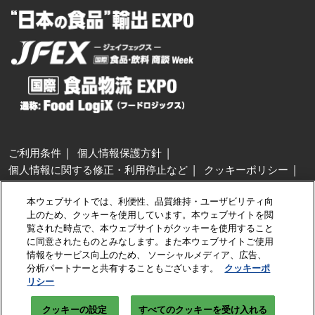
ご利用条件
個人情報保護方針
個人情報に関する修正・利用停止など
クッキーポリシー
展示会・セミナー参加ポリシー
本ウェブサイトでは、利便性、品質維持・ユーザビリティ向
特定商取引法に基づく表示
上のため、クッキーを使用しています。本ウェブサイトを閲
カスタマーハラスメントに対する基本方針
クッキーの設定
覧された時点で、本ウェブサイトがクッキーを使用すること
に同意されたものとみなします。また本ウェブサイトご使用
情報をサービス向上のため、 ソーシャルメディア、広告、
Copyright © RX Japan GK
分析パートナーと共有することもございます。
クッキーポ
リシー
クッキーの設定
すべてのクッキーを受け入れる