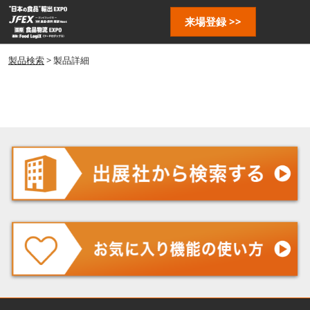
ス
ペ
来場登録 >>
キ
ー
ッ
ジ
プ
製品検索
> 製品詳細
ナ
し
ビ
ゲ
て
ー
進
シ
む
ョ
ン
を
開
く