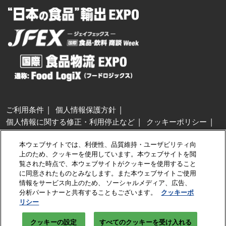
ご利用条件
個人情報保護方針
個人情報に関する修正・利用停止など
クッキーポリシー
展示会・セミナー参加ポリシー
本ウェブサイトでは、利便性、品質維持・ユーザビリティ向
特定商取引法に基づく表示
上のため、クッキーを使用しています。本ウェブサイトを閲
カスタマーハラスメントに対する基本方針
クッキーの設定
覧された時点で、本ウェブサイトがクッキーを使用すること
に同意されたものとみなします。また本ウェブサイトご使用
情報をサービス向上のため、 ソーシャルメディア、広告、
Copyright © RX Japan GK
分析パートナーと共有することもございます。
クッキーポ
リシー
クッキーの設定
すべてのクッキーを受け入れる