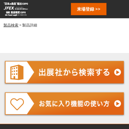
ス
ペ
来場登録 >>
キ
ー
ッ
ジ
プ
製品検索
> 製品詳細
ナ
し
ビ
ゲ
て
ー
進
シ
む
ョ
ン
を
開
く