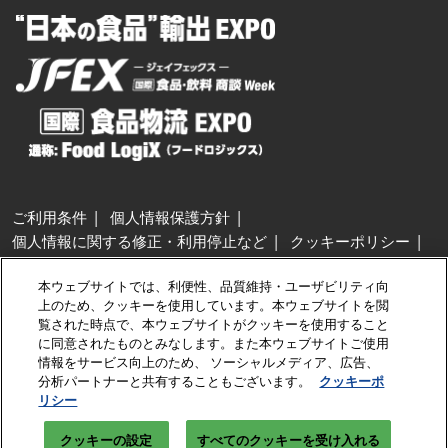
ご利用条件
個人情報保護方針
個人情報に関する修正・利用停止など
クッキーポリシー
展示会・セミナー参加ポリシー
本ウェブサイトでは、利便性、品質維持・ユーザビリティ向
特定商取引法に基づく表示
上のため、クッキーを使用しています。本ウェブサイトを閲
カスタマーハラスメントに対する基本方針
クッキーの設定
覧された時点で、本ウェブサイトがクッキーを使用すること
に同意されたものとみなします。また本ウェブサイトご使用
情報をサービス向上のため、 ソーシャルメディア、広告、
Copyright © RX Japan GK
分析パートナーと共有することもございます。
クッキーポ
リシー
クッキーの設定
すべてのクッキーを受け入れる