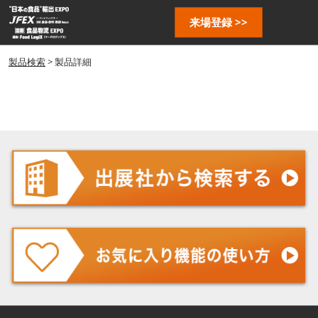
ス
ペ
来場登録 >>
キ
ー
ッ
ジ
プ
製品検索
> 製品詳細
ナ
し
ビ
ゲ
て
ー
進
シ
む
ョ
ン
を
開
く