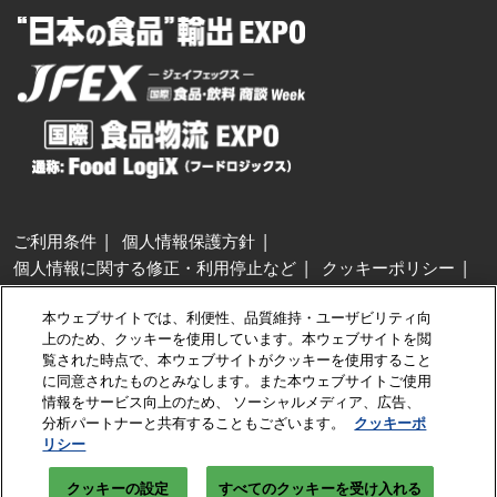
ご利用条件
個人情報保護方針
個人情報に関する修正・利用停止など
クッキーポリシー
展示会・セミナー参加ポリシー
本ウェブサイトでは、利便性、品質維持・ユーザビリティ向
特定商取引法に基づく表示
上のため、クッキーを使用しています。本ウェブサイトを閲
カスタマーハラスメントに対する基本方針
クッキーの設定
覧された時点で、本ウェブサイトがクッキーを使用すること
に同意されたものとみなします。また本ウェブサイトご使用
情報をサービス向上のため、 ソーシャルメディア、広告、
Copyright © RX Japan GK
分析パートナーと共有することもございます。
クッキーポ
リシー
クッキーの設定
すべてのクッキーを受け入れる