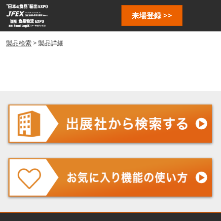
ス
ペ
来場登録 >>
キ
ー
ッ
ジ
プ
製品検索
> 製品詳細
ナ
し
ビ
ゲ
て
ー
進
シ
む
ョ
ン
を
開
く