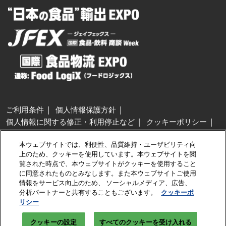
ご利用条件
個人情報保護方針
個人情報に関する修正・利用停止など
クッキーポリシー
展示会・セミナー参加ポリシー
本ウェブサイトでは、利便性、品質維持・ユーザビリティ向
特定商取引法に基づく表示
上のため、クッキーを使用しています。本ウェブサイトを閲
カスタマーハラスメントに対する基本方針
クッキーの設定
覧された時点で、本ウェブサイトがクッキーを使用すること
に同意されたものとみなします。また本ウェブサイトご使用
情報をサービス向上のため、 ソーシャルメディア、広告、
Copyright © RX Japan GK
分析パートナーと共有することもございます。
クッキーポ
リシー
クッキーの設定
すべてのクッキーを受け入れる