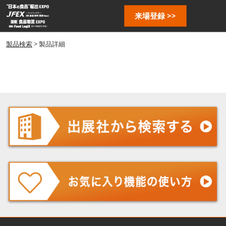
ス
ペ
来場登録 >>
キ
ー
ッ
ジ
プ
製品検索
> 製品詳細
ナ
し
ビ
ゲ
て
ー
進
シ
む
ョ
ン
を
開
く