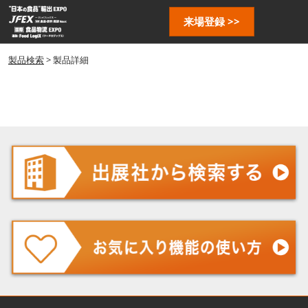
ス
ペ
来場登録 >>
キ
ー
ッ
ジ
プ
製品検索
> 製品詳細
ナ
し
ビ
ゲ
て
ー
進
シ
む
ョ
ン
を
開
く