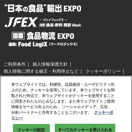
ご利用条件
個人情報保護方針
個人情報に関する修正・利用停止など
クッキーポリシー
展示会・セミナー参加ポリシー
本ウェブサイトでは、利便性、品質維持・ユーザビリティ向
特定商取引法に基づく表示
上のため、クッキーを使用しています。本ウェブサイトを閲
カスタマーハラスメントに対する基本方針
クッキーの設定
覧された時点で、本ウェブサイトがクッキーを使用すること
に同意されたものとみなします。また本ウェブサイトご使用
情報をサービス向上のため、 ソーシャルメディア、広告、
Copyright © RX Japan GK
分析パートナーと共有することもございます。
クッキーポ
リシー
クッキーの設定
すべてのクッキーを受け入れる